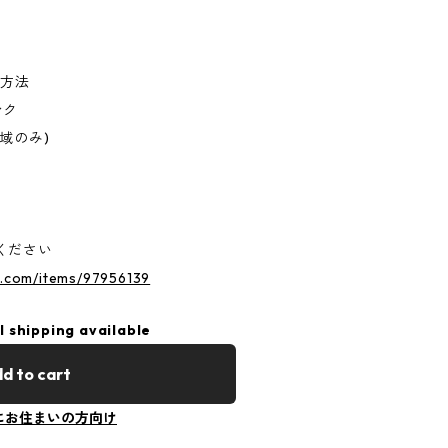
け方法
ンク
域のみ)
ください
s.com/items/97956139
l shipping available
d to cart
にお住まいの方向け