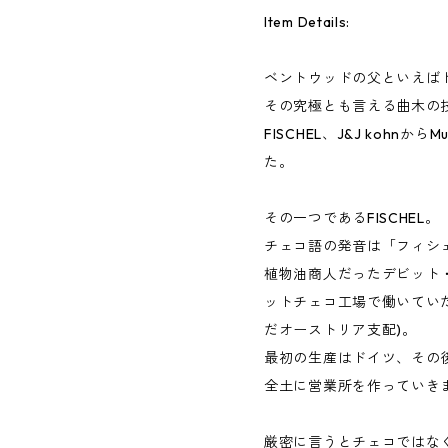
Item Details:
ベントウッドの父といえばトー
その究極とも言える曲木の技
FISCHEL、J&J kohn
た。
その一つであるFISCHEL。
チェコ語の発音は「フィシ
植物油商人だったデビット
ットチェコ工場で働いていた
だオーストリア支配)。
最初の生産はドイツ、その
全土に営業所を作っていき
厳密に言うとチェコではな