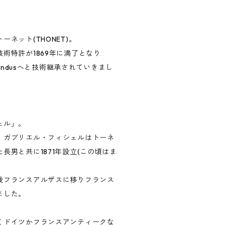
ネット(THONET)。
術特許が1869年に満了となり
からMundusへと技術継承されていきまし
ェル」。
・ガブリエル・フィシェルはトーネ
長男と共に1871年設立(この頃はま
後フランスアルザスに移りフランス
ました。
くドイツかフランスアンティークな