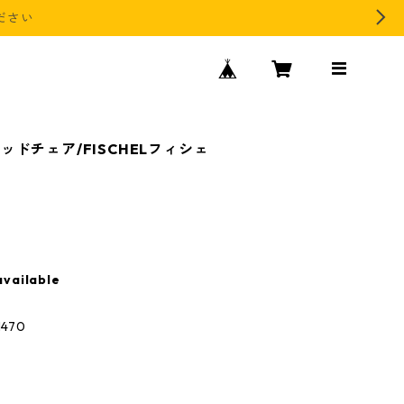
ださい
ドチェア/FISCHELフィシェ
available
H470