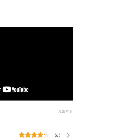
通報する
(6)