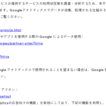
ビスが提供するサービスの利用状況等を調査・分析するため、本サービス
います。Googleアナリティクスでデータが収集、処理される仕組みそ
ご覧ください。
terms/jp.html
トやアプリを使用する際の Google によるデータ使用：
logies/partner-sites?hl=ja
?hl=ja
gle アナリティクスで使用されることを望まない場合は、Google 社
さい。
ト アドオン：
aoptout
nalyticsの広告向けの機能」を有効にしており、下記の機能を利用し、広