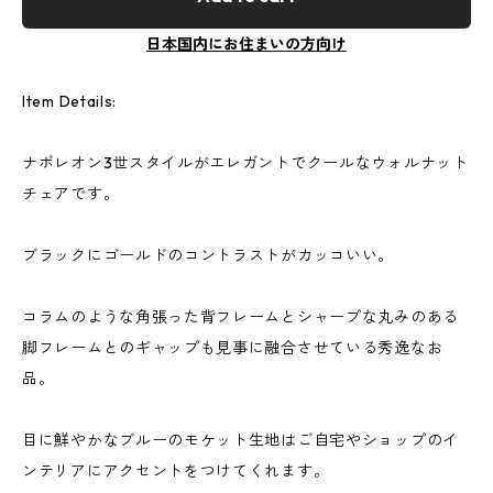
日本国内にお住まいの方向け
Item Details:
ナポレオン3世スタイルがエレガントでクールなウォルナット
チェアです。
ブラックにゴールドのコントラストがカッコいい。
コラムのような角張った背フレームとシャープな丸みのある
脚フレームとのギャップも見事に融合させている秀逸なお
品。
目に鮮やかなブルーのモケット生地はご自宅やショップのイ
ンテリアにアクセントをつけてくれます。