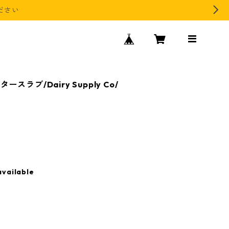
ださい
ラブ/Dairy Supply Co/
available