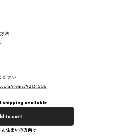
け方法
ズ
ください
s.com/items/92131506
l shipping available
d to cart
にお住まいの方向け