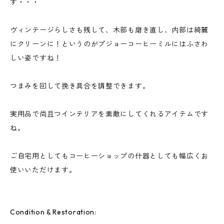
す・・・
ヴィンテージらしさも残して、木部も磨き直し、内部は綺麗
にクリーンに！というのがプジョーコーヒーミルにはふさわ
しい姿ですね！
つまみを回して挽き具合を調整できます。
実用品で尚且つインテリアを素敵にしてくれるアイテムです
ね。
ご自宅用としてもコーヒーショップの什器としても幅広くお
使いいただけます。
Condition & Restoration: