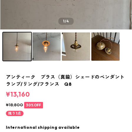
1
/4
アンティーク ブラス（真鍮）シェードのペンダント
ランプ/リング/フランス Q8
¥13,160
¥18,800
30%OFF
残り1点
International shipping available