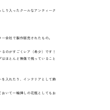
っしり入ったクールなアンティーク
。
ター会社で製作販売されたもの。
いるのがすごくレア（希少）です！
プはほとんど無傷で残っていること
ーを入れたり、インテリアとして飾
ておいて一輪挿しの花瓶としてもお