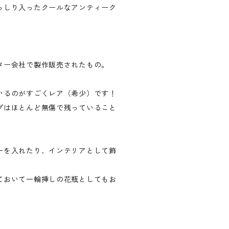
っしり入ったクールなアンティーク
。
ター会社で製作販売されたもの。
いるのがすごくレア（希少）です！
プはほとんど無傷で残っていること
ーを入れたり、インテリアとして飾
ておいて一輪挿しの花瓶としてもお