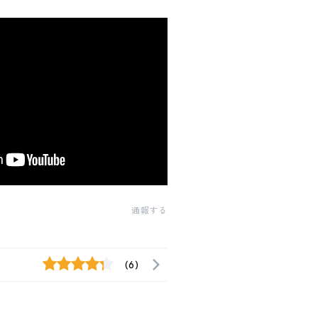
通報する
(6)