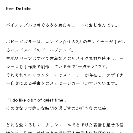
Item Details:
パイナップルの着ぐるみを着たキュートなおじさんです。
ボビーダズラーは、ロンドン在住の2人のデザイナーが手がけ
るハンドメイドのドールブランド。
生地やパーツはすべて古着などのリメイク素材を使用し、一
つ一つを手作業で創作している全で"一点モノ"です。
それぞれのキャラクターにはストーリーが存在し、デザイナ
ー自身による手書きのメッセージカードが付いています。
「I do like a bit of quiet time.」
その身なりで静かな時間を過ごすのが好きなのね笑
どれも愛くるしく、少しシュールでとぼけた表情を見せる個